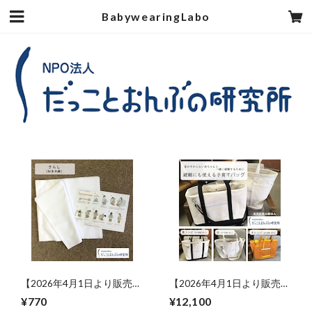
BabywearingLabo
【2026年4月1日より販売再
【2026年4月1日より販売再
開】国産さらし（知多木
開】避難にも使える子育て
¥770
¥12,100
綿）半反
バッグ